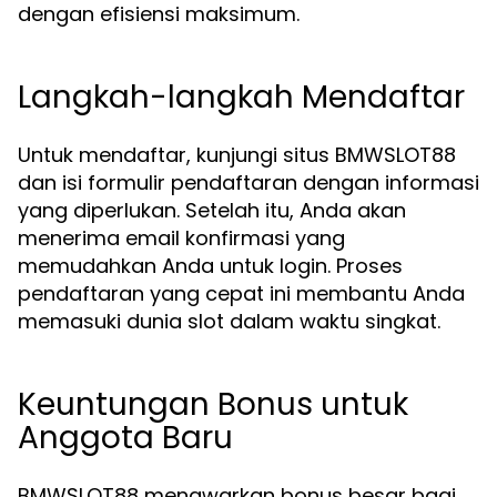
dengan efisiensi maksimum.
Langkah-langkah Mendaftar
Untuk mendaftar, kunjungi situs BMWSLOT88
dan isi formulir pendaftaran dengan informasi
yang diperlukan. Setelah itu, Anda akan
menerima email konfirmasi yang
memudahkan Anda untuk login. Proses
pendaftaran yang cepat ini membantu Anda
memasuki dunia slot dalam waktu singkat.
Keuntungan Bonus untuk
Anggota Baru
BMWSLOT88 menawarkan bonus besar bagi