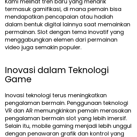
Kami melihat tren baru yang menarik
termasuk gamifikasi, di mana pemain bisa
mendapatkan pencapaian atau hadiah
dalam bentuk digital lainnya saat memainkan
permainan. Slot dengan tema inovatif yang
menggabungkan elemen dari permainan
video juga semakin populer.
Inovasi dalam Teknologi
Game
Inovasi teknologi terus meningkatkan
pengalaman bermain. Penggunaan teknologi
VR dan AR memungkinkan pemain merasakan
pengalaman bermain slot yang lebih imersif.
Selain itu, mobile gaming menjadi lebih unggul
dengan penawaran grafik dan kontrol yang