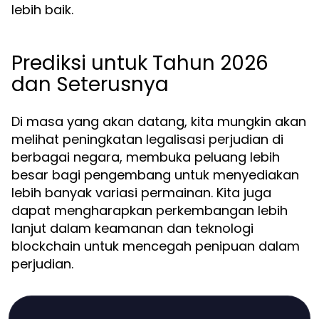
lebih baik.
Prediksi untuk Tahun 2026
dan Seterusnya
Di masa yang akan datang, kita mungkin akan
melihat peningkatan legalisasi perjudian di
berbagai negara, membuka peluang lebih
besar bagi pengembang untuk menyediakan
lebih banyak variasi permainan. Kita juga
dapat mengharapkan perkembangan lebih
lanjut dalam keamanan dan teknologi
blockchain untuk mencegah penipuan dalam
perjudian.