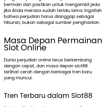
bermain dan pastikan untuk mengambil jeda
jika Anda merasa sudah terlalu lama. Ingatlah
bahwa perjudian harus dianggap sebagai
hiburan, bukan sebagai sumber penghasilan.
Masa Depan Permainan
Slot Online
Dunia perjudian online terus berkembang
dengan cepat, dan masa depan slot88
terlihat cerah dengan berbagai tren baru
yang muncul.
Tren Terbaru dalam Slot88