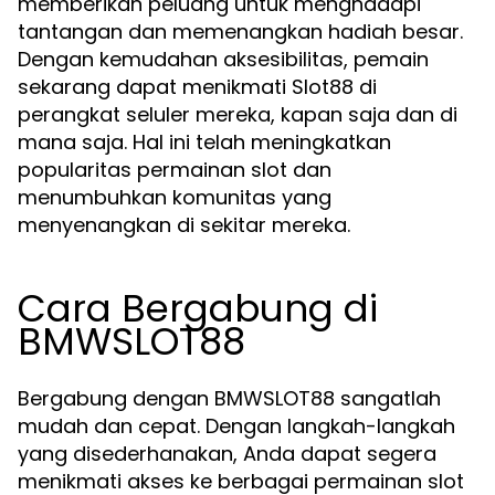
memberikan peluang untuk menghadapi
tantangan dan memenangkan hadiah besar.
Dengan kemudahan aksesibilitas, pemain
sekarang dapat menikmati Slot88 di
perangkat seluler mereka, kapan saja dan di
mana saja. Hal ini telah meningkatkan
popularitas permainan slot dan
menumbuhkan komunitas yang
menyenangkan di sekitar mereka.
Cara Bergabung di
BMWSLOT88
Bergabung dengan BMWSLOT88 sangatlah
mudah dan cepat. Dengan langkah-langkah
yang disederhanakan, Anda dapat segera
menikmati akses ke berbagai permainan slot