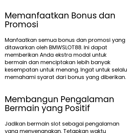
Memanfaatkan Bonus dan
Promosi
Manfaatkan semua bonus dan promosi yang
ditawarkan oleh BMWSLOT88. Ini dapat
memberikan Anda ekstra modal untuk
bermain dan menciptakan lebih banyak
kesempatan untuk menang. Ingat untuk selalu
memahami syarat dari bonus yang diberikan.
Membangun Pengalaman
Bermain yang Positif
Jadikan bermain slot sebagai pengalaman
yang menyenangkan. Tetapkan waktu