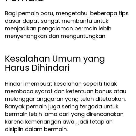
Bagi pemain baru, mengetahui beberapa tips
dasar dapat sangat membantu untuk
menjadikan pengalaman bermain lebih
menyenangkan dan menguntungkan.
Kesalahan Umum yang
Harus Dihindari
Hindari membuat kesalahan seperti tidak
membaca syarat dan ketentuan bonus atau
melanggar anggaran yang telah ditetapkan.
Banyak pemain juga sering tergoda untuk
bermain lebih lama dari yang direncanakan
karena kemenangan awal, jadi tetaplah
disiplin dalam bermain.