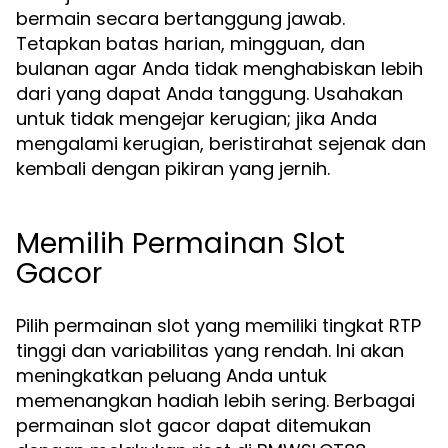
bermain secara bertanggung jawab.
Tetapkan batas harian, mingguan, dan
bulanan agar Anda tidak menghabiskan lebih
dari yang dapat Anda tanggung. Usahakan
untuk tidak mengejar kerugian; jika Anda
mengalami kerugian, beristirahat sejenak dan
kembali dengan pikiran yang jernih.
Memilih Permainan Slot
Gacor
Pilih permainan slot yang memiliki tingkat RTP
tinggi dan variabilitas yang rendah. Ini akan
meningkatkan peluang Anda untuk
memenangkan hadiah lebih sering. Berbagai
permainan slot gacor dapat ditemukan